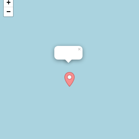
+
−
×