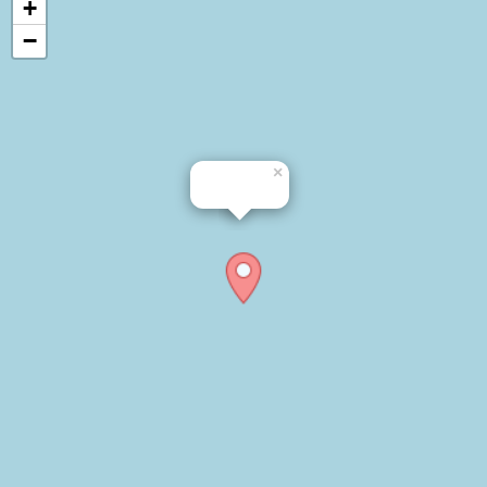
+
−
×