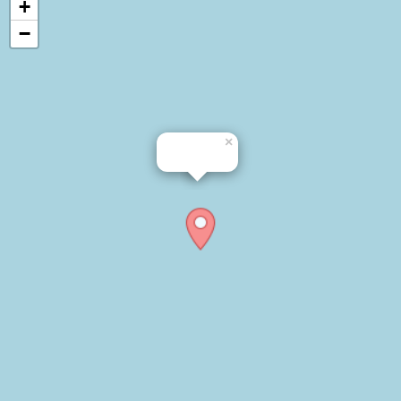
+
−
×