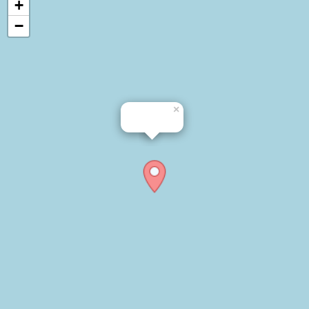
+
−
×