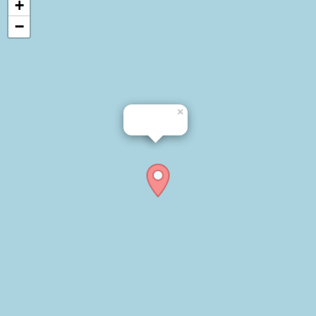
+
−
×