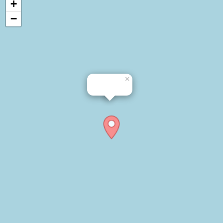
+
−
×