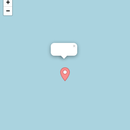
+
−
×