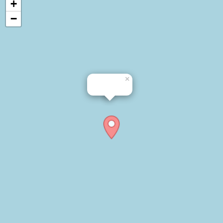
+
−
×