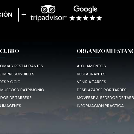
CIÓN
SCUBRO
ORGANIZO MI ESTAN
OMÍA Y RESTAURANTES
ALOJAMIENTOS
 IMPRESCINDIBLES
RESTAURANTES
DES Y OCIO
VENIR A TARBES
 MUSEOS Y PATRIMONIO
DESPLAZARSE POR TARBES
EDOR DE TARBES?
MOVERSE ALREDEDOR DE TARB
N IMÁGENES
INFORMACIÓN PRÁCTICA