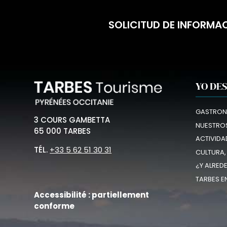
SOLICITUD DE INFORMA
YO DE
GASTRON
3 COURS GAMBETTA
NUESTROS
65 000 TARBES
ACTIVIDA
TÉL.
+33 5 62 51 30 31
CULTURA,
¿Y ALRED
TARBES E
Accessibilité : partiellement
conforme