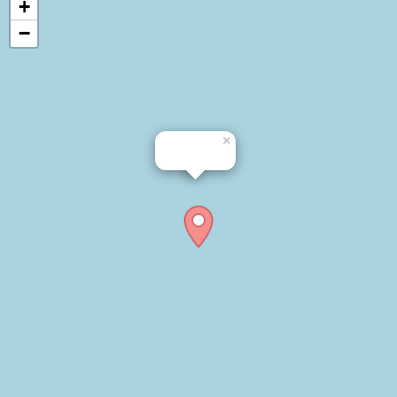
+
−
×