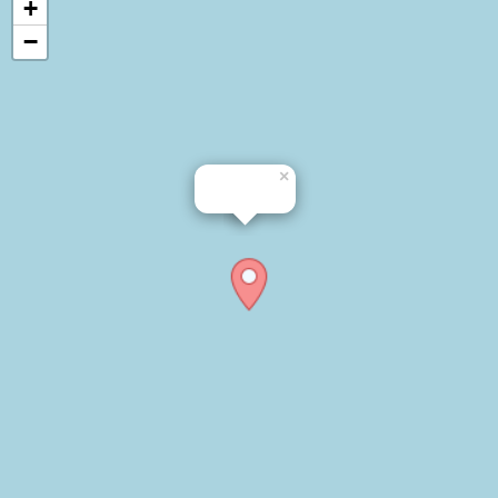
+
−
×