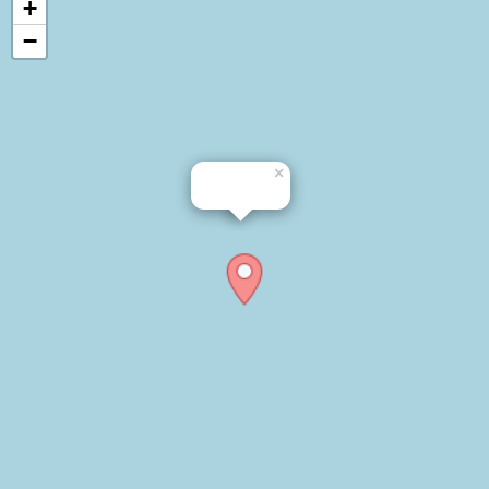
+
−
×