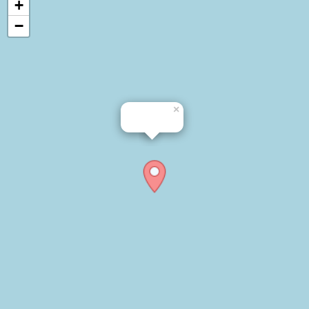
+
−
×