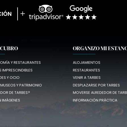
CIÓN
SCUBRO
ORGANIZO MI ESTAN
OMÍA Y RESTAURANTES
ALOJAMIENTOS
 IMPRESCINDIBLES
RESTAURANTES
DES Y OCIO
VENIR A TARBES
 MUSEOS Y PATRIMONIO
DESPLAZARSE POR TARBES
EDOR DE TARBES?
MOVERSE ALREDEDOR DE TARB
N IMÁGENES
INFORMACIÓN PRÁCTICA