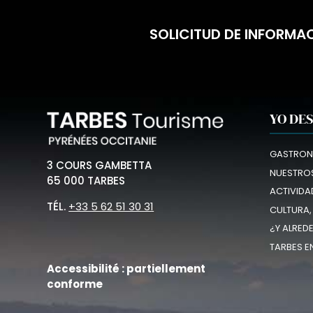
SOLICITUD DE INFORMA
YO DE
GASTRON
3 COURS GAMBETTA
NUESTROS
65 000 TARBES
ACTIVIDA
TÉL.
+33 5 62 51 30 31
CULTURA,
¿Y ALRED
TARBES E
Accessibilité : partiellement
conforme