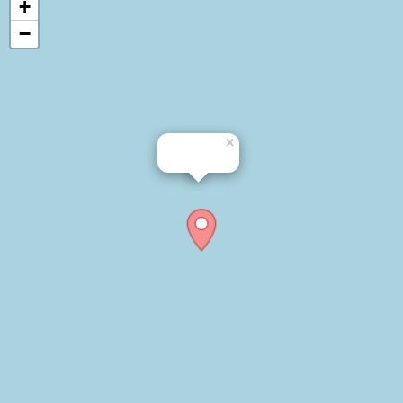
+
−
×