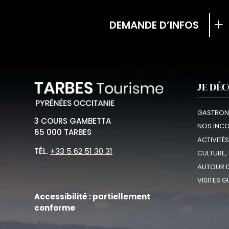
DEMANDE D’INFOS
JE DÉ
GASTRON
3 COURS GAMBETTA
NOS INC
65 000 TARBES
ACTIVITÉS
TÉL.
+33 5 62 51 30 31
CULTURE,
AUTOUR D
VISITES G
Accessibilité : partiellement
conforme