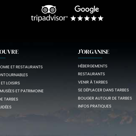
COUVRE
J’ORGANISE
HÉBERGEMENTS
OMIE ET RESTAURANTS
RESTAURANTS
ONTOURNABLES
VENIR À TARBES
 ET LOISIRS
SE DÉPLACER DANS TARBES
 MUSÉES ET PATRIMOINE
BOUGER AUTOUR DE TARBES
E TARBES
INFOS PRATIQUES
UIDÉES