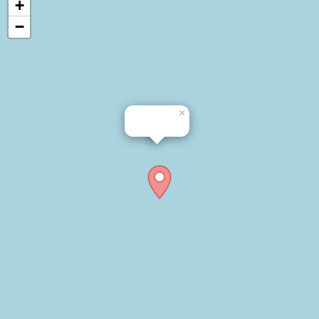
+
−
×