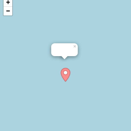
+
−
×