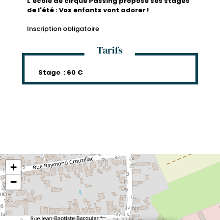
L'école de cirque Passing propose ses stages
de l'été : Vos enfants vont adorer !
Inscription obligatoire
Tarifs
Stage : 60 €
+
−