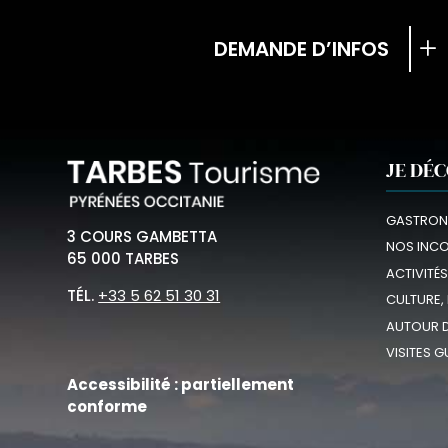
DEMANDE D’INFOS
JE DÉ
GASTRON
3 COURS GAMBETTA
NOS INC
65 000 TARBES
ACTIVITÉS
TÉL.
+33 5 62 51 30 31
CULTURE,
AUTOUR D
VISITES G
Accessibilité : partiellement
conforme