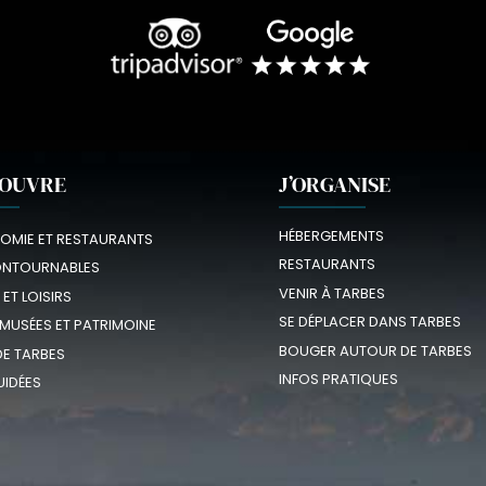
COUVRE
J’ORGANISE
HÉBERGEMENTS
OMIE ET RESTAURANTS
RESTAURANTS
ONTOURNABLES
VENIR À TARBES
 ET LOISIRS
SE DÉPLACER DANS TARBES
 MUSÉES ET PATRIMOINE
BOUGER AUTOUR DE TARBES
E TARBES
INFOS PRATIQUES
UIDÉES