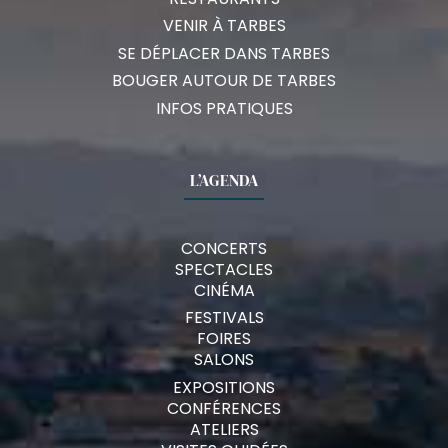
VENIR À TARBES
SE DÉPLACER DANS TARBES
BOUGER AUTOUR DE TARBES
INFOS PRATIQUES
L’AGENDA
CONCERTS
SPECTACLES
CINÉMA
FESTIVALS
FOIRES
SALONS
EXPOSITIONS
CONFÉRENCES
ATELIERS