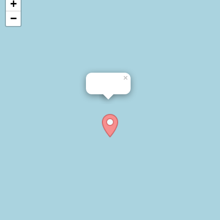
+
−
×