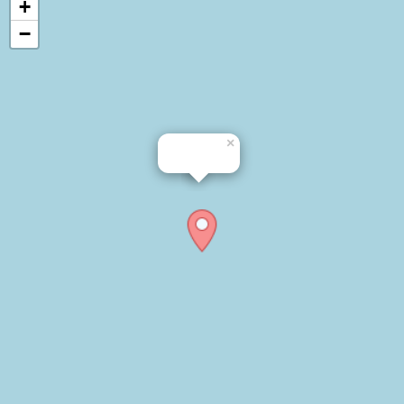
+
−
×