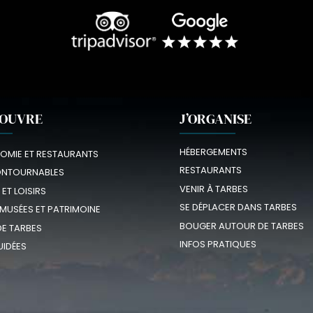
COUVRE
J’ORGANISE
HÉBERGEMENTS
OMIE ET RESTAURANTS
RESTAURANTS
ONTOURNABLES
VENIR À TARBES
 ET LOISIRS
SE DÉPLACER DANS TARBES
 MUSÉES ET PATRIMOINE
BOUGER AUTOUR DE TARBES
E TARBES
INFOS PRATIQUES
UIDÉES