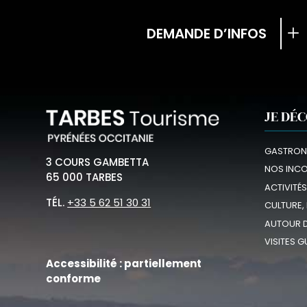
DEMANDE D’INFOS
JE DÉ
GASTRON
3 COURS GAMBETTA
NOS INC
65 000 TARBES
ACTIVITÉS
TÉL.
+33 5 62 51 30 31
CULTURE,
AUTOUR D
VISITES G
Accessibilité : partiellement
conforme