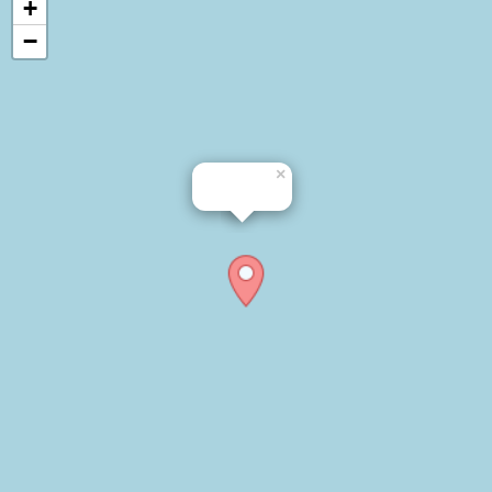
+
−
×