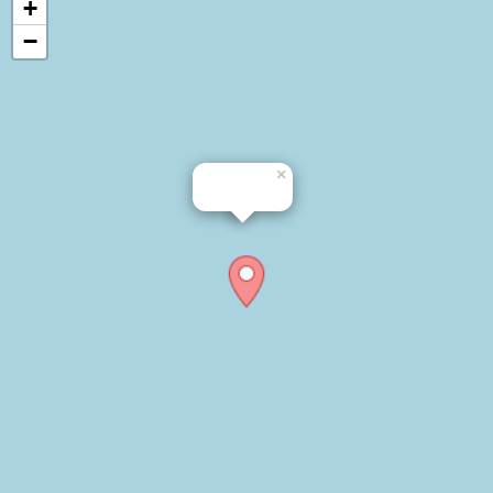
+
−
×