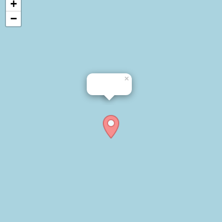
+
−
×