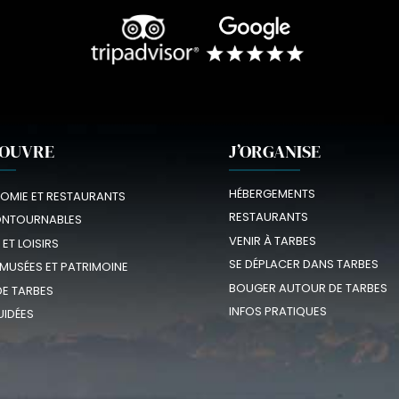
COUVRE
J’ORGANISE
HÉBERGEMENTS
OMIE ET RESTAURANTS
RESTAURANTS
ONTOURNABLES
VENIR À TARBES
 ET LOISIRS
SE DÉPLACER DANS TARBES
 MUSÉES ET PATRIMOINE
BOUGER AUTOUR DE TARBES
E TARBES
INFOS PRATIQUES
UIDÉES