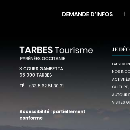
DEMANDE D’INFOS
JE DÉ
GASTRON
3 COURS GAMBETTA
NOS INC
65 000 TARBES
ACTIVITÉS
TÉL.
+33 5 62 51 30 31
CULTURE,
AUTOUR D
VISITES G
Accessibilité : partiellement
conforme