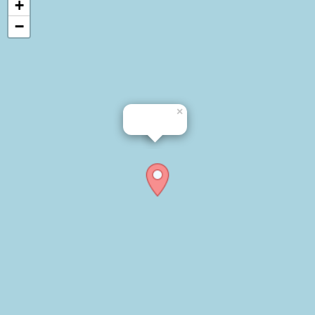
+
−
×