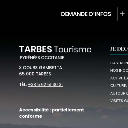
DEMANDE D’INFOS
JE DÉ
GASTRON
3 COURS GAMBETTA
NOS INC
65 000 TARBES
ACTIVITÉS
TÉL.
+33 5 62 51 30 31
CULTURE,
AUTOUR D
VISITES G
Accessibilité : partiellement
conforme