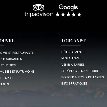
COUVRE
J’ORGANISE
HÉBERGEMENTS
OMIE ET RESTAURANTS
RESTAURANTS
ONTOURNABLES
VENIR À TARBES
 ET LOISIRS
SE DÉPLACER DANS TARBES
 MUSÉES ET PATRIMOINE
BOUGER AUTOUR DE TARBES
E TARBES
INFOS PRATIQUES
UIDÉES