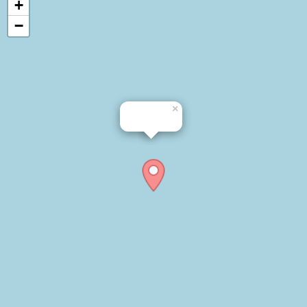
+
−
×