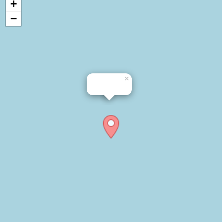
+
−
×