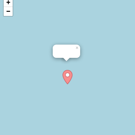
+
−
×