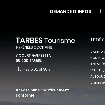
DEMANDE D’INFOS
JE DÉ
GASTRON
3 COURS GAMBETTA
NOS INC
65 000 TARBES
ACTIVITÉS
TÉL.
+33 5 62 51 30 31
CULTURE,
AUTOUR D
VISITES G
Accessibilité : partiellement
conforme