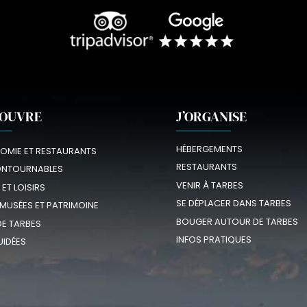
COUVRE
J’ORGANISE
HÉBERGEMENTS
OMIE ET RESTAURANTS
RESTAURANTS
ONTOURNABLES
VENIR À TARBES
 ET LOISIRS
SE DÉPLACER DANS TARBES
 MUSÉES ET PATRIMOINE
BOUGER AUTOUR DE TARBES
E TARBES
INFOS PRATIQUES
UIDÉES