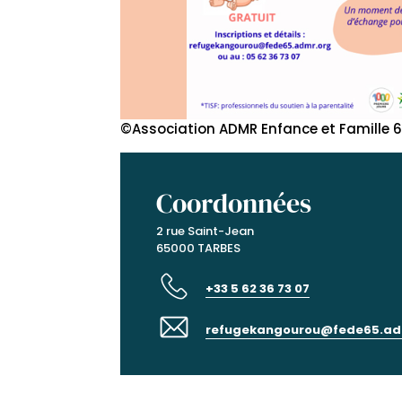
©Association ADMR Enfance et Famille 
Coordonnées
2 rue Saint-Jean
65000 TARBES
+33 5 62 36 73 07
refugekangourou@fede65.ad