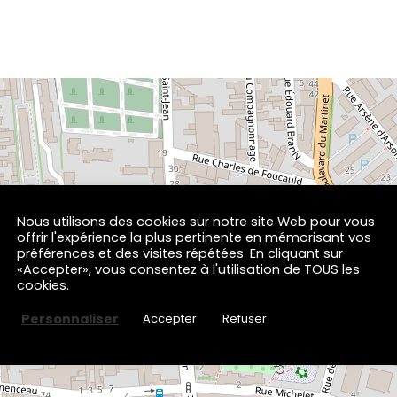
×
Atelier Bébé signes sur les Émotions
Nous utilisons des cookies sur notre site Web pour vous
2 rue Saint-Jean
offrir l'expérience la plus pertinente en mémorisant vos
65000 TARBES
préférences et des visites répétées. En cliquant sur
«Accepter», vous consentez à l'utilisation de TOUS les
cookies.
Personnaliser
Accepter
Refuser