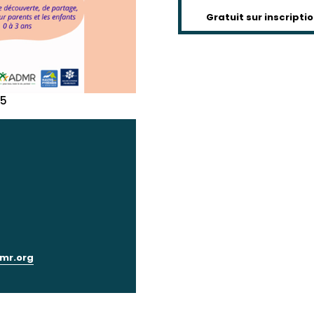
Gratuit sur inscripti
65
mr.org