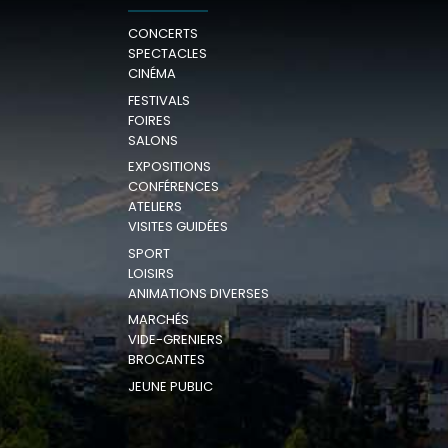
CONCERTS
SPECTACLES
CINÉMA
FESTIVALS
FOIRES
SALONS
EXPOSITIONS
CONFÉRENCES
ATELIERS
VISITES GUIDÉES
SPORT
LOISIRS
ANIMATIONS DIVERSES
MARCHÉS
VIDE-GRENIERS
BROCANTES
JEUNE PUBLIC