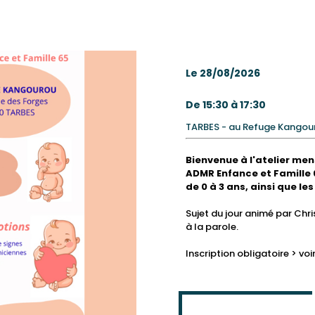
Getting
Desplazarse
Explore the
Moverse
Practical info
Información
museums
Leisure
museos y
Ocio
Loisirs
musées et
surrounding
Car Boot
de Tarbes?
Mercadillos
Vide-greniers
Tarbes
pictures
imágenes
guidées
dans Tarbes
de Tarbes
pratiques
around
por Tarbes
surrounding
alrededor de
práctica
and heritage
Other
patrimonio
Otras
Animations
patrimoine
area of
Sales
Antigüedades
Brocantes
Tarbes
area of
Tarbes
sites
activities and
animaciones
diverses
Tarbes
Flea Markets
Tarbes
events
Le 28/08/2026
De 15:30 à 17:30
TARBES - au Refuge Kangou
Bienvenue à l'atelier men
ADMR Enfance et Famille 6
de 0 à 3 ans, ainsi que les
Sujet du jour animé par Chri
à la parole.
Inscription obligatoire > v