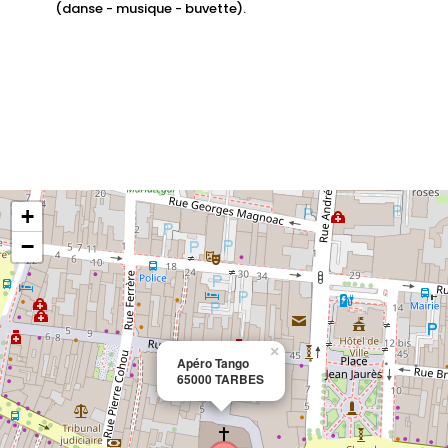
(danse - musique - buvette).
+
−
×
Apéro Tango
65000 TARBES