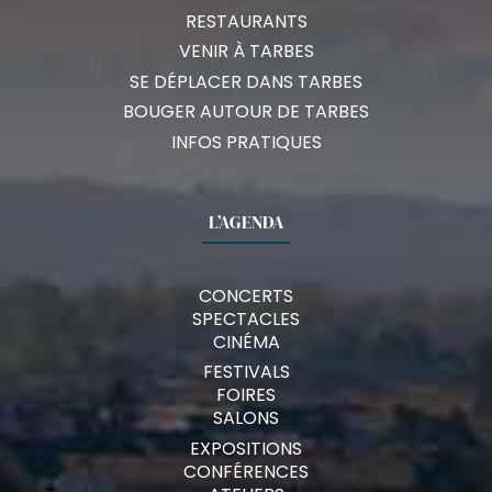
RESTAURANTS
VENIR À TARBES
SE DÉPLACER DANS TARBES
BOUGER AUTOUR DE TARBES
INFOS PRATIQUES
L’AGENDA
CONCERTS
SPECTACLES
CINÉMA
FESTIVALS
FOIRES
SALONS
EXPOSITIONS
CONFÉRENCES