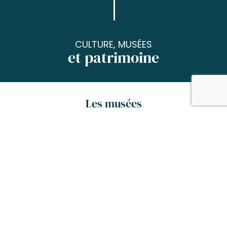
CULTURE, MUSÉES
et patrimoine
Les musées
Visitez les musées historiques de Tarbes pour
leur architecture typique des Pyrénées
et pour l’atmosphère qui y règne, propice à
l’évocation historique…