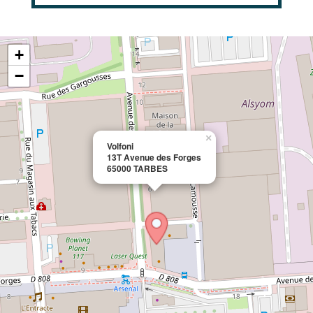
+
−
×
Volfoni
13T Avenue des Forges
65000 TARBES