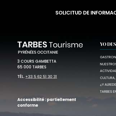
SOLICITUD DE INFORMA
YO DE
GASTRON
3 COURS GAMBETTA
NUESTROS
65 000 TARBES
ACTIVIDA
TÉL.
+33 5 62 51 30 31
CULTURA,
¿Y ALRED
TARBES E
Accessibilité : partiellement
conforme