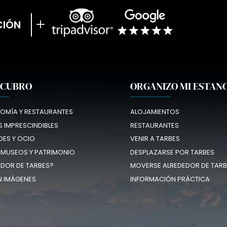
CIÓN
SCUBRO
ORGANIZO MI ESTAN
OMÍA Y RESTAURANTES
ALOJAMIENTOS
 IMPRESCINDIBLES
RESTAURANTES
DES Y OCIO
VENIR A TARBES
 MUSEOS Y PATRIMONIO
DESPLAZARSE POR TARBES
EDOR DE TARBES?
MOVERSE ALREDEDOR DE TARB
N IMÁGENES
INFORMACIÓN PRÁCTICA