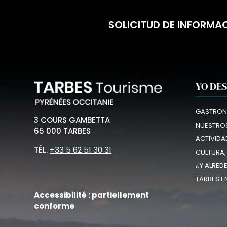
SOLICITUD DE INFORMA
YO DE
GASTRON
3 COURS GAMBETTA
NUESTROS
65 000 TARBES
ACTIVIDA
TÉL.
+33 5 62 51 30 31
CULTURA,
¿Y ALRED
TARBES E
Accessibilité : partiellement
conforme