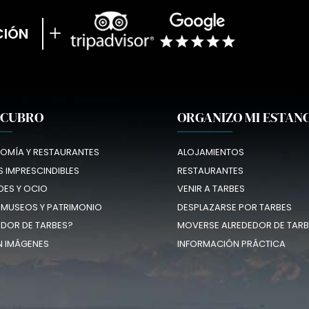
CIÓN
SCUBRO
ORGANIZO MI ESTAN
OMÍA Y RESTAURANTES
ALOJAMIENTOS
 IMPRESCINDIBLES
RESTAURANTES
DES Y OCIO
VENIR A TARBES
 MUSEOS Y PATRIMONIO
DESPLAZARSE POR TARBES
EDOR DE TARBES?
MOVERSE ALREDEDOR DE TARB
N IMÁGENES
INFORMACIÓN PRÁCTICA