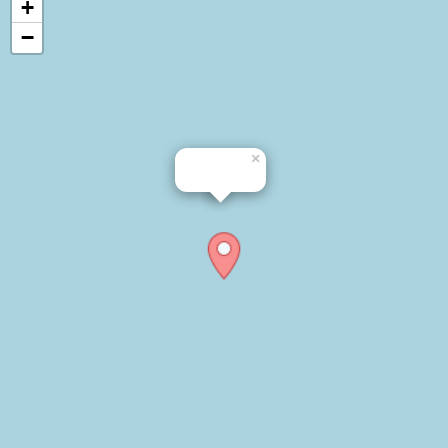
+
−
×