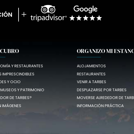
CIÓN
SCUBRO
ORGANIZO MI ESTAN
OMÍA Y RESTAURANTES
ALOJAMIENTOS
 IMPRESCINDIBLES
RESTAURANTES
DES Y OCIO
VENIR A TARBES
 MUSEOS Y PATRIMONIO
DESPLAZARSE POR TARBES
EDOR DE TARBES?
MOVERSE ALREDEDOR DE TARB
N IMÁGENES
INFORMACIÓN PRÁCTICA