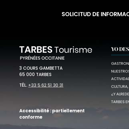
SOLICITUD DE INFORMA
YO DE
GASTRON
3 COURS GAMBETTA
NUESTROS
65 000 TARBES
ACTIVIDA
TÉL.
+33 5 62 51 30 31
CULTURA,
¿Y ALRED
TARBES E
Accessibilité : partiellement
conforme