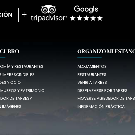
CIÓN
SCUBRO
ORGANIZO MI ESTAN
OMÍA Y RESTAURANTES
ALOJAMIENTOS
 IMPRESCINDIBLES
RESTAURANTES
DES Y OCIO
VENIR A TARBES
 MUSEOS Y PATRIMONIO
DESPLAZARSE POR TARBES
EDOR DE TARBES?
MOVERSE ALREDEDOR DE TARB
N IMÁGENES
INFORMACIÓN PRÁCTICA