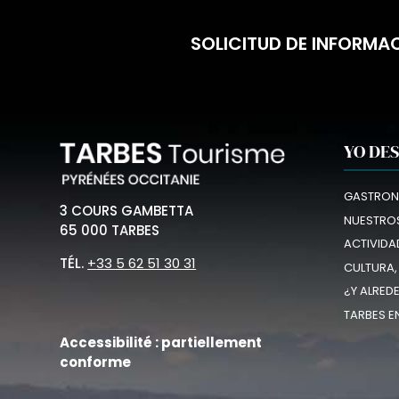
SOLICITUD DE INFORMA
YO DE
GASTRON
3 COURS GAMBETTA
NUESTROS
65 000 TARBES
ACTIVIDA
TÉL.
+33 5 62 51 30 31
CULTURA,
¿Y ALRED
TARBES E
Accessibilité : partiellement
conforme