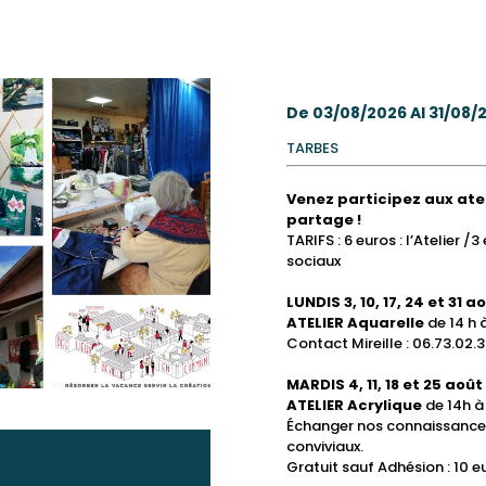
Se déplacer
Bouger autour
Infos
museums
museos y
musées et
surrounding
de Tarbes?
Tarbes
pictures
imágenes
guidées
Getting
Desplazarse
Explore the
Moverse
Practical info
Información
Leisure
Ocio
Loisirs
Car Boot
Mercadillos
Vide-greniers
dans Tarbes
de Tarbes
pratiques
and heritage
patrimonio
patrimoine
area of
around
por Tarbes
surrounding
alrededor de
práctica
Other
Otras
Animations
Sales
Antigüedades
Brocantes
sites
Tarbes
Tarbes
area of
Tarbes
activities and
animaciones
diverses
Flea Markets
Tarbes
events
De 03/08/2026 Al 31/08/
TARBES
Venez participez aux ateli
partage !
TARIFS : 6 euros : l’Atelier /
sociaux
LUNDIS 3, 10, 17, 24 et 31 a
ATELIER Aquarelle
de 14 h 
Contact Mireille : 06.73.02.3
MARDIS 4, 11, 18 et 25 août
ATELIER Acrylique
de 14h à
Échanger nos connaissances
conviviaux.
Gratuit sauf Adhésion : 10 