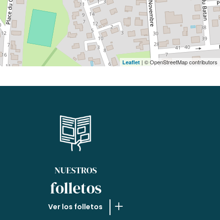
| © OpenStreetMap contributors
Leaflet
NUESTROS
folletos
Ver los folletos