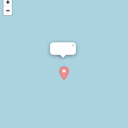
+
−
×