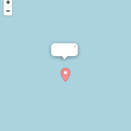
+
−
×