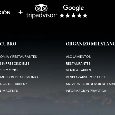
CIÓN
SCUBRO
ORGANIZO MI ESTAN
OMÍA Y RESTAURANTES
ALOJAMIENTOS
 IMPRESCINDIBLES
RESTAURANTES
DES Y OCIO
VENIR A TARBES
 MUSEOS Y PATRIMONIO
DESPLAZARSE POR TARBES
EDOR DE TARBES?
MOVERSE ALREDEDOR DE TARB
N IMÁGENES
INFORMACIÓN PRÁCTICA