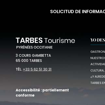
SOLICITUD DE INFORMA
YO DE
GASTRON
3 COURS GAMBETTA
NUESTROS
65 000 TARBES
ACTIVIDA
TÉL.
+33 5 62 51 30 31
CULTURA,
¿Y ALRED
TARBES E
Accessibilité : partiellement
conforme