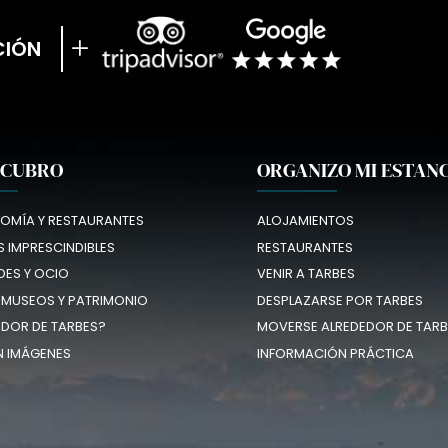
CIÓN
SCUBRO
ORGANIZO MI ESTAN
OMÍA Y RESTAURANTES
ALOJAMIENTOS
 IMPRESCINDIBLES
RESTAURANTES
DES Y OCIO
VENIR A TARBES
 MUSEOS Y PATRIMONIO
DESPLAZARSE POR TARBES
EDOR DE TARBES?
MOVERSE ALREDEDOR DE TARB
N IMÁGENES
INFORMACIÓN PRÁCTICA