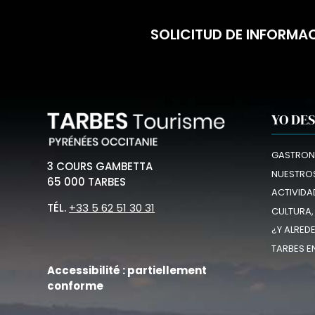
SOLICITUD DE INFORMA
YO DE
GASTRON
3 COURS GAMBETTA
NUESTROS
65 000 TARBES
ACTIVIDA
TÉL.
+33 5 62 51 30 31
CULTURA,
¿Y ALRED
TARBES E
Accessibilité : partiellement
conforme