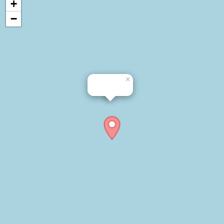
+
−
×