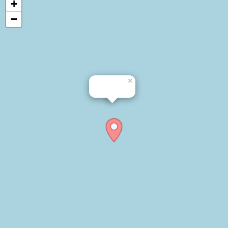
+
−
×